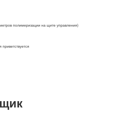
аметров полимеризации на щите управления)
 приветствуется
рщик