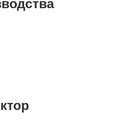
зводства
уктор